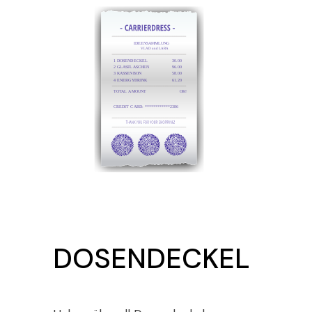
IDEENSAMMLUNG
VLAD und LARA
1 DOSENDECKEL
￼30.00
2 GLASFLASCHEN
￼96.00
3 KASSENBON
￼58.00
4 ENERGYDRINK
￼61.20
TOTAL AMOUNT
OK!
CREDIT CARD: ************2386
DOSENDECKEL